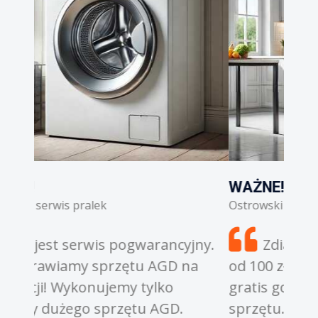
WAŻNE!
WA
Ostrowski serwis lodówek
Ostr
yjny.
Zdiagnozowanie awarii to koszt
na
od 100 złotych w górę. Diagnoza jest
czę
gratis gdy zgodzimy się na naprawę
Ofe
sprzętu.
nap